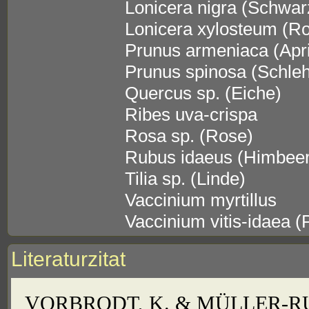
Lonicera nigra (Schwa
Lonicera xylosteum (R
Prunus armeniaca (Apr
Prunus spinosa (Schle
Quercus sp. (Eiche)
Ribes uva-crispa
Rosa sp. (Rose)
Rubus idaeus (Himbee
Tilia sp. (Linde)
Vaccinium myrtillus
Vaccinium vitis-idaea (
Literaturzitat
VORBRODT, K. & MÜLLER-RUTZ