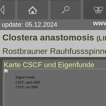
www
update: 05.12.2024
Clostera anastomosis
(L
Rostbrauner Rauhfussspinn
Karte CSCF und Eigenfunde
Eigene Funde
CSCF: nach 2000
CSCF: vor 2000