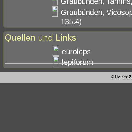
Graubünden, Tamins,
Graubünden, Vicosop
135.4)
Quellen und Links
euroleps
lepiforum
© Heiner Z