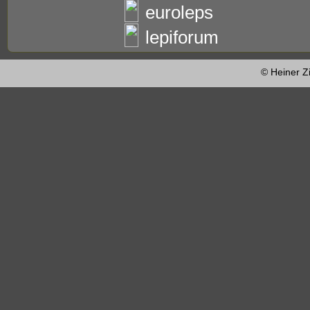
euroleps
lepiforum
© Heiner Z