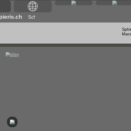
ieris.ch
Sphi
Macr