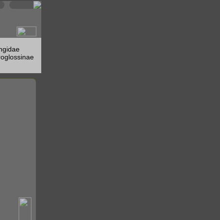
ngidae
oglossinae