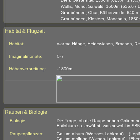
Bern, Gasterntal, 1550m (623.4 / 143.9)
Wallis, Mund, Salwald, 1600m (636.6 / 
Graubünden, Chur, Kälberweide, 640m (
Graubünden, Klosters, Mönchalp, 1860m
Habitat & Flugzeit
Habitat:
warme Hänge, Heidewiesen, Brachen, Re
Imaginalmonate:
5-7
Höhenverbreitung:
-1800m
Raupen & Biologie
Biologie:
Die Frage, ob die Raupe neben Galium noch
Epilobium sp. erwähnt, was sowohl in SBN-
Raupenpflanzen:
Galium album (Weisses Labkraut)
(Lepi
Galium mollugo (Wiesen-Labkraut)
(Eber