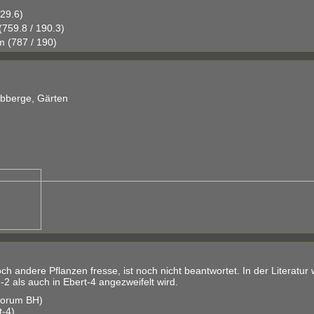
129.6)
759.8 / 190.3)
 (787 / 190)
bberge, Gärten
 andere Pflanzen fresse, ist noch nicht beantwortet. In der Literatur 
2 als auch in Ebert-4 angezweifelt wird.
forum BH)
t-4)