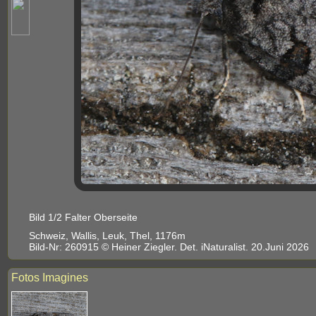
Bild 1/2 Falter Oberseite
Schweiz, Wallis, Leuk, Thel, 1176m
Bild-Nr: 260915 © Heiner Ziegler. Det. iNaturalist. 20.Juni 2026
Fotos Imagines