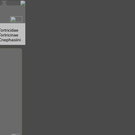
Tortricidae
Tortricinae
Cnephasiini