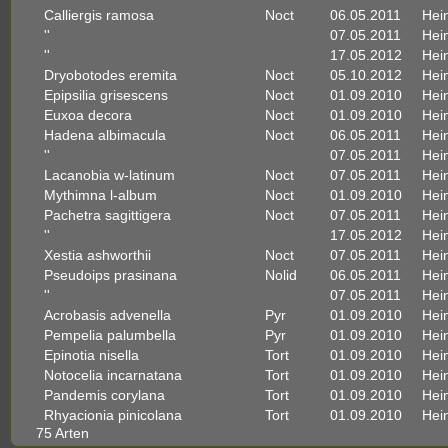
Calliergis ramosa
Noct
06.05.2011
Hein
''
07.05.2011
Hein
''
17.05.2012
Hein
Dryobotodes eremita
Noct
05.10.2012
Hein
Epipsilia grisescens
Noct
01.09.2010
Hein
Euxoa decora
Noct
01.09.2010
Hein
Hadena albimacula
Noct
06.05.2011
Hein
''
07.05.2011
Hein
Lacanobia w-latinum
Noct
07.05.2011
Hein
Mythimna l-album
Noct
01.09.2010
Hein
Pachetra sagittigera
Noct
07.05.2011
Hein
''
17.05.2012
Hein
Xestia ashworthii
Noct
07.05.2011
Hein
Pseudoips prasinana
Nolid
06.05.2011
Hein
''
07.05.2011
Hein
Acrobasis advenella
Pyr
01.09.2010
Hein
Pempelia palumbella
Pyr
01.09.2010
Hein
Epinotia nisella
Tort
01.09.2010
Hein
Notocelia incarnatana
Tort
01.09.2010
Hein
Pandemis corylana
Tort
01.09.2010
Hein
Rhyacionia pinicolana
Tort
01.09.2010
Hein
75 Arten