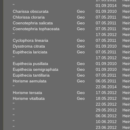
''
01.09.2014
Hein
Charissa obscurata
Geo
01.09.2010
Hein
Chlorissa cloraria
Geo
07.05.2011
Hein
Coenotephria salicata
Geo
07.05.2011
Hein
Coenotephria tophaceata
Geo
07.05.2011
Hein
''
17.05.2012
Hein
Cyclophora linearia
Geo
07.05.2011
Hein
Dysstroma citrata
Geo
01.09.2010
Hein
Eupithecia lariciata
Geo
07.05.2011
Hein
''
17.05.2012
Hein
Eupithecia pusillata
Geo
01.09.2010
Hein
Eupithecia semigraphata
Geo
01.09.2010
Hein
Eupithecia tantillaria
Geo
07.05.2011
Hein
Horisme aemulata
Geo
06.05.2011
Hein
''
22.06.2014
Hein
Horisme tersata
Geo
17.05.2012
Hein
Horisme vitalbata
Geo
18.05.2012
Hein
''
22.05.2012
Hein
''
29.05.2012
Hein
''
06.06.2012
Hein
''
10.06.2012
Hein
''
23.06.2012
Hein