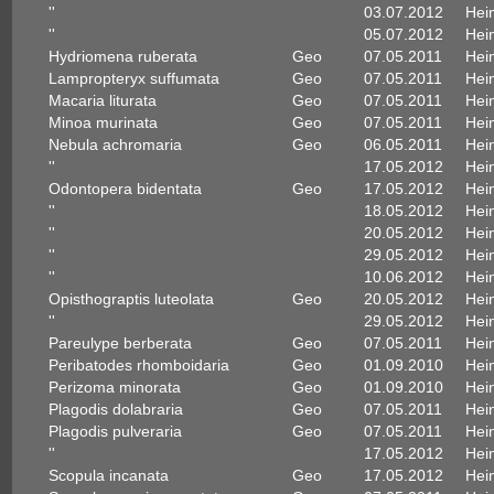
''
03.07.2012
Hein
''
05.07.2012
Hein
Hydriomena ruberata
Geo
07.05.2011
Hein
Lampropteryx suffumata
Geo
07.05.2011
Hein
Macaria liturata
Geo
07.05.2011
Hein
Minoa murinata
Geo
07.05.2011
Hein
Nebula achromaria
Geo
06.05.2011
Hein
''
17.05.2012
Hein
Odontopera bidentata
Geo
17.05.2012
Hein
''
18.05.2012
Hein
''
20.05.2012
Hein
''
29.05.2012
Hein
''
10.06.2012
Hein
Opisthograptis luteolata
Geo
20.05.2012
Hein
''
29.05.2012
Hein
Pareulype berberata
Geo
07.05.2011
Hein
Peribatodes rhomboidaria
Geo
01.09.2010
Hein
Perizoma minorata
Geo
01.09.2010
Hein
Plagodis dolabraria
Geo
07.05.2011
Hein
Plagodis pulveraria
Geo
07.05.2011
Hein
''
17.05.2012
Hein
Scopula incanata
Geo
17.05.2012
Hein