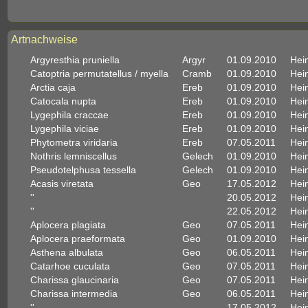
Artnachweise
Argyresthia pruniella
Argyr
01.09.2010
Hein
Catoptria permutatellus / myella
Cramb
01.09.2010
Hein
Arctia caja
Ereb
01.09.2010
Hein
Catocala nupta
Ereb
01.09.2010
Hein
Lygephila craccae
Ereb
01.09.2010
Hein
Lygephila viciae
Ereb
01.09.2010
Hein
Phytometra viridaria
Ereb
07.05.2011
Hein
Nothris lemniscellus
Gelech
01.09.2010
Hein
Pseudotelphusa tessella
Gelech
01.09.2010
Hein
Acasis viretata
Geo
17.05.2012
Hein
''
20.05.2012
Hein
''
22.05.2012
Hein
Aplocera plagiata
Geo
07.05.2011
Hein
Aplocera praeformata
Geo
01.09.2010
Hein
Asthena albulata
Geo
06.05.2011
Hein
Catarhoe cuculata
Geo
07.05.2011
Hein
Charissa glaucinaria
Geo
07.05.2011
Hein
Charissa intermedia
Geo
06.05.2011
Hein
''
17.05.2012
Hein