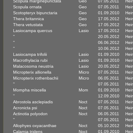
Scopula marginepunctata
Geo
07.05.2011
Hein
Scopula ornata
Geo
07.05.2011
Hein
Scotopteryx bipunctaria
Geo
01.09.2010
Hein
Thera britannica
Geo
17.05.2012
Hein
Thera vetustata
Geo
17.05.2012
Hein
Lasiocampa quercus
Lasio
17.05.2012
Hein
''
20.05.2012
Hein
''
06.06.2012
Hein
''
10.06.2012
Hein
Lasiocampa trifolii
Lasio
01.09.2010
Hein
Macrothylacia rubi
Lasio
01.09.2010
Hein
Malacosoma neustria
Lasio
20.05.2012
Hein
Micropterix allionella
Micro
07.05.2011
Hein
Micropterix rothenbachii
Micro
06.05.2011
Hein
''
07.05.2011
Hein
Mompha miscella
Mom
01.09.2010
Hein
''
12.09.2010
Hein
Abrostola asclepiadis
Noct
07.05.2011
Hein
Acronicta psi
Noct
07.05.2011
Hein
Actinotia polyodon
Noct
06.05.2011
Hein
''
07.05.2011
Hein
Allophyes oxyacanthae
Noct
05.10.2012
Hein
Calamia tridens
Noct
01.09.2010
Hein