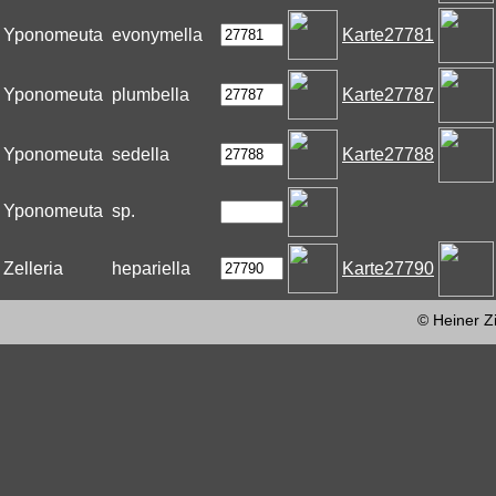
Yponomeuta
evonymella
Karte27781
Yponomeuta
plumbella
Karte27787
Yponomeuta
sedella
Karte27788
Yponomeuta
sp.
Zelleria
hepariella
Karte27790
© Heiner Z