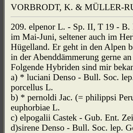
VORBRODT, K. & MÜLLER-RUTZ
209. elpenor L. - Sp. II, T 19 - B. 
im Mai-Juni, seltener auch im Her
Hügelland. Er geht in den Alpen 
in der Abenddämmerung gerne an 
Folgende Hybriden sind mir beka
a) * luciani Denso - Bull. Soc. le
porcellus L.
b) * pernoldi Jac. (= philippsi Per
euphorbiae L.
c) elpogalii Castek - Gub. Ent. Zei
d)sirene Denso - Bull. Soc. lep. 