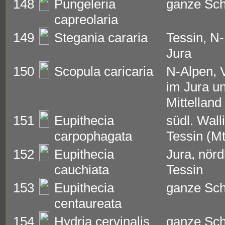
148
Pungeleria
ganze Sc
capreolaria
149
Stegania cararia
Tessin, N
Jura
150
Scopula caricaria
N-Alpen, V
im Jura u
Mittelland
151
Eupithecia
südl. Wall
carpophagata
Tessin (M
152
Eupithecia
Jura, nörd
cauchiata
Tessin
153
Eupithecia
ganze Sc
centaureata
154
Hydria cervinalis
ganze Sc