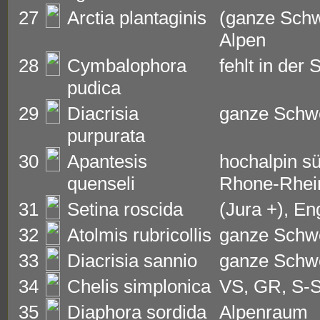
27
Arctia plantaginis
(ganze Schwe
Alpen
28
Cymbalophora
fehlt in der
pudica
29
Diacrisia
ganze Schwe
purpurata
30
Apantesis
hochalpin sü
quenseli
Rhone-Rhei
31
Setina roscida
(Jura +), En
32
Atolmis rubricollis
ganze Schw
33
Diacrisia sannio
ganze Schw
34
Chelis simplonica
VS, GR, S-
35
Diaphora sordida
Alpenraum