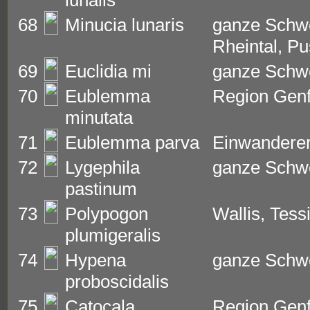
lunalis
68
Minucia lunaris
ganze Schwe
Rheintal, Pu
69
Euclidia mi
ganze Schwe
70
Eublemma
Region Genf,
minutata
71
Eublemma parva
Einwanderer
72
Lygephila
ganze Schw
pastinum
73
Polypogon
Wallis, Tess
plumigeralis
74
Hypena
ganze Schw
proboscidalis
75
Catocala
Region Genf,