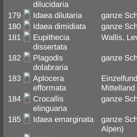
dilucidaria
179
Idaea dilutaria
ganze Sc
180
Idaea dimidiata
ganze Sc
181
Eupithecia
Wallis, Le
dissertata
182
Plagodis
ganze Sc
dolabraria
183
Aplocera
Einzelfun
efformata
Mittelland
184
Crocallis
ganze Sc
elinguaria
185
Idaea emarginata
ganze Sch
Alpen)