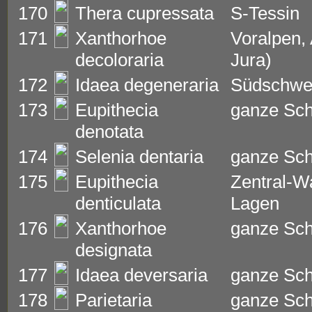
170
Thera cupressata
S-Tessin
171
Xanthorhoe
Voralpen, 
decoloraria
Jura)
172
Idaea degeneraria
Südschwe
173
Eupithecia
ganze Sc
denotata
174
Selenia dentaria
ganze Sc
175
Eupithecia
Zentral-Wa
denticulata
Lagen
176
Xanthorhoe
ganze Sc
designata
177
Idaea deversaria
ganze Sc
178
Parietaria
ganze Sc