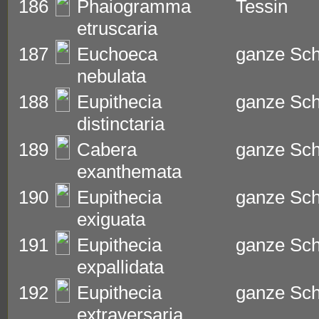
186
Phaiogramma
Tessin
etruscaria
187
Euchoeca
ganze Sc
nebulata
188
Eupithecia
ganze Sc
distinctaria
189
Cabera
ganze Sc
exanthemata
190
Eupithecia
ganze Sc
exiguata
191
Eupithecia
ganze Sc
expallidata
192
Eupithecia
ganze Sc
extraversaria