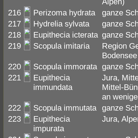
Alpen)
216
Perizoma hydrata
ganze Sc
217
Hydrelia sylvata
ganze Sc
218
Eupithecia icterata
ganze Sc
219
Scopula imitaria
Region Ge
Bodensee
220
Scopula immorata
ganze Sc
221
Eupithecia
Jura, Mitt
immundata
Mittel-Bün
an wenige
222
Scopula immutata
ganze Sc
223
Eupithecia
Jura, Alpe
impurata