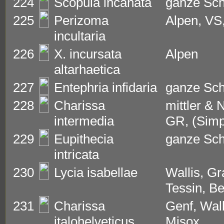
224
Scopula incanata
ganze Sc
225
Perizoma
Alpen, VS
incultaria
226
X. incursata
Alpen
altarhaetica
227
Entephria infidaria
ganze Sc
228
Charissa
mittler & 
intermedia
GR, (Simp
229
Eupithecia
ganze Sc
intricata
230
Lycia isabellae
Wallis, G
Tessin, B
231
Charissa
Genf, Wall
italohelveticus
Misox