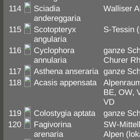
114
Sciadia
Walliser A
andereggaria
115
Scotopteryx
S-Tessin (
angularia
116
Cyclophora
ganze Sch
annularia
Churer Rh
117
Asthena anseraria
ganze Sc
118
Acasis appensata
Alpenraum
BE, OW, V
VD
119
Colostygia aptata
ganze Sc
120
Fagivorina
SW-Mittell
arenaria
Alpen (lok