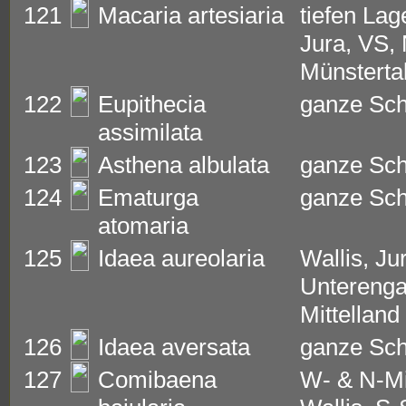
121
Macaria artesiaria
tiefen Lag
Jura, VS,
Münsterta
122
Eupithecia
ganze Sc
assimilata
123
Asthena albulata
ganze Sc
124
Ematurga
ganze Sc
atomaria
125
Idaea aureolaria
Wallis, Ju
Unterenga
Mittelland
126
Idaea aversata
ganze Sc
127
Comibaena
W- & N-Mit