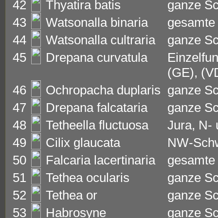
42
Thyatira batis
ganze Sc
43
Watsonalla binaria
gesamte 
44
Watsonalla cultraria
ganze Sc
45
Drepana curvatula
Einzelfun
(GE), (V
46
Ochropacha duplaris
ganze S
47
Drepana falcataria
ganze S
48
Tetheella fluctuosa
Jura, N-
49
Cilix glaucata
NW-Schwe
50
Falcaria lacertinaria
gesamte
51
Tethea ocularis
ganze Sc
52
Tethea or
ganze Sc
53
Habrosyne
ganze Sc