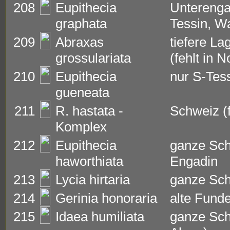
208
Eupithecia
Unterenga
graphata
Tessin, Wa
209
Abraxas
tiefere L
grossulariata
(fehlt in 
210
Eupithecia
nur S-Tes
gueneata
211
R. hastata -
Schweiz (f
Komplex
212
Eupithecia
ganze Schw
haworthiata
Engadin
213
Lycia hirtaria
ganze Sc
214
Gerinia honoraria
alte Fund
215
Idaea humiliata
ganze Sch