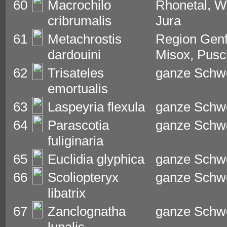
60
Macrochilo
Rhonetal, Wa
cribrumalis
Jura
61
Metachrostis
Region Genf,
dardouini
Misox, Pusc
62
Trisateles
ganze Schw
emortualis
63
Laspeyria flexula
ganze Schwe
64
Parascotia
ganze Schw
fuliginaria
65
Euclidia glyphica
ganze Schw
66
Scoliopteryx
ganze Schw
libatrix
67
Zanclognatha
ganze Schw