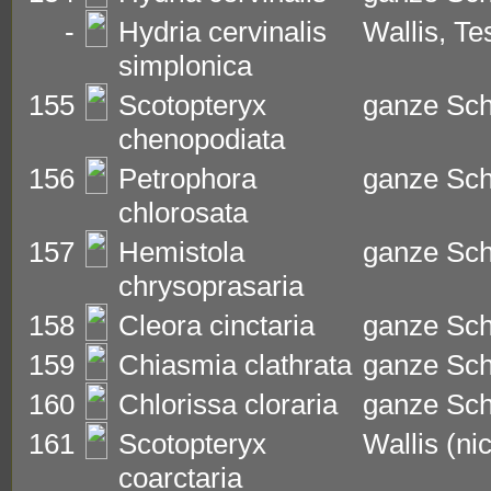
-
Hydria cervinalis
Wallis, T
simplonica
155
Scotopteryx
ganze Sc
chenopodiata
156
Petrophora
ganze Sc
chlorosata
157
Hemistola
ganze Sc
chrysoprasaria
158
Cleora cinctaria
ganze Sc
159
Chiasmia clathrata
ganze Sc
160
Chlorissa cloraria
ganze Sc
161
Scotopteryx
Wallis (ni
coarctaria