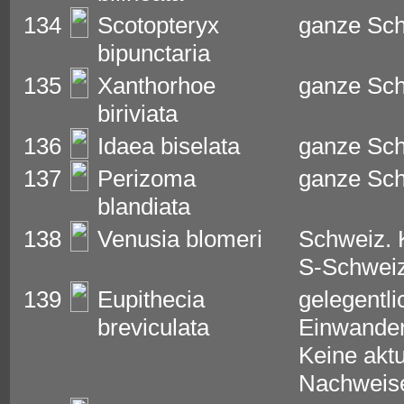
134
Scotopteryx
ganze Sc
bipunctaria
135
Xanthorhoe
ganze Sc
biriviata
136
Idaea biselata
ganze Sc
137
Perizoma
ganze Sc
blandiata
138
Venusia blomeri
Schweiz. 
S-Schwei
139
Eupithecia
gelegentli
breviculata
Einwander
Keine aktu
Nachweis