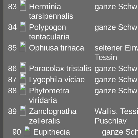
83
Herminia
ganze Schw
tarsipennalis
84
Polypogon
ganze Schw
tentacularia
85
Ophiusa tirhaca
seltener Ei
Tessin
86
Paracolax tristalis
ganze Schw
87
Lygephila viciae
ganze Schw
88
Phytometra
ganze Schw
viridaria
89
Zanclognatha
Wallis, Tess
zelleralis
Puschlav
90
Eupithecia
ganze Sc