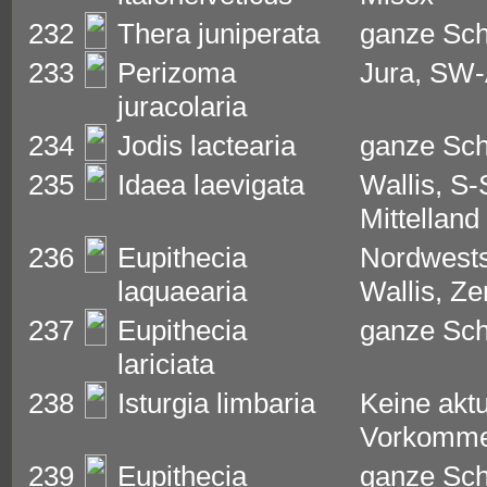
232
Thera juniperata
ganze Sc
233
Perizoma
Jura, SW-
juracolaria
234
Jodis lactearia
ganze Sc
235
Idaea laevigata
Wallis, S-
Mittelland
236
Eupithecia
Nordwests
laquaearia
Wallis, Ze
237
Eupithecia
ganze Sc
lariciata
238
Isturgia limbaria
Keine aktu
Vorkomme
239
Eupithecia
ganze Sc