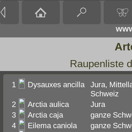
www
Art
Raupenliste 
1
Dysauxes ancilla
Jura, Mittell
Schweiz
2
Arctia aulica
Jura
3
Arctia caja
ganze Schw
4
Eilema caniola
ganze Schw