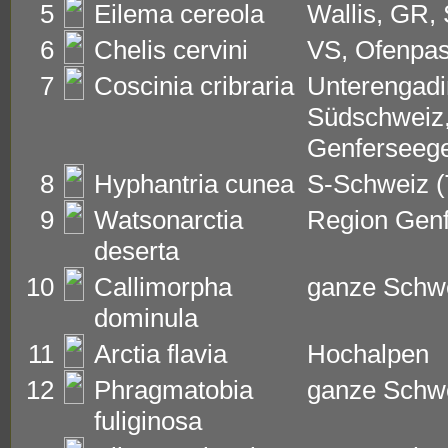
5
Eilema cereola
Wallis, GR,
6
Chelis cervini
VS, Ofenpa
7
Coscinia cribraria
Unterengadi
Südschweiz
Genferseege
8
Hyphantria cunea
S-Schweiz (
9
Watsonarctia
Region Genf
deserta
10
Callimorpha
ganze Schw
dominula
11
Arctia flavia
Hochalpen
12
Phragmatobia
ganze Schw
fuliginosa