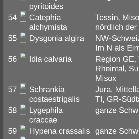
pyritoides
54
Catephia
Tessin, Miso
alchymista
nördlich der
55
Dysgonia algira
NW-Schweiz
Im N als Ei
56
Idia calvaria
Region GE, 
Rheintal, Su
Misox
57
Schrankia
Jura, Mittel
costaestrigalis
TI, GR-Südt
58
Lygephila
ganze Schw
craccae
59
Hypena crassalis
ganze Schw