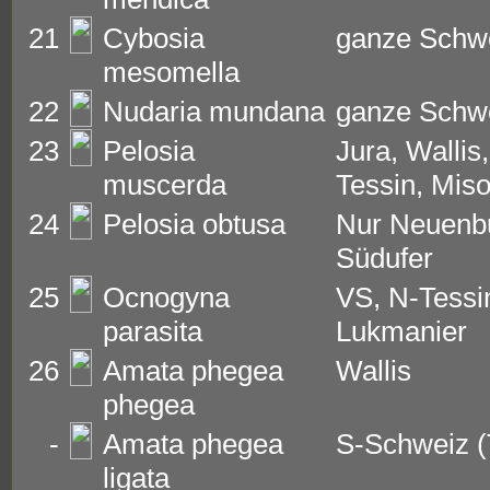
21
Cybosia
ganze Schw
mesomella
22
Nudaria mundana
ganze Schw
23
Pelosia
Jura, Wallis
muscerda
Tessin, Mis
24
Pelosia obtusa
Nur Neuenb
Südufer
25
Ocnogyna
VS, N-Tessi
parasita
Lukmanier
26
Amata phegea
Wallis
phegea
-
Amata phegea
S-Schweiz (
ligata