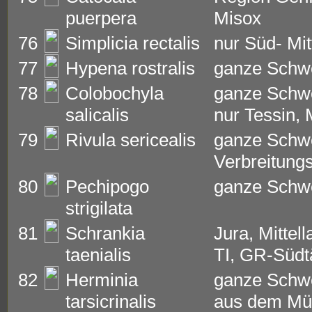
puerpera
Misox
76
Simplicia rectalis
nur Süd- Mit
77
Hypena rostralis
ganze Schw
78
Colobochyla
ganze Schwe
salicalis
nur Tessin, 
79
Rivula sericealis
ganze Schw
Verbreitung
80
Pechipogo
ganze Schw
strigilata
81
Schrankia
Jura, Mittel
taenialis
TI, GR-Südt
82
Herminia
ganze Schwe
tarsicrinalis
aus dem Mün