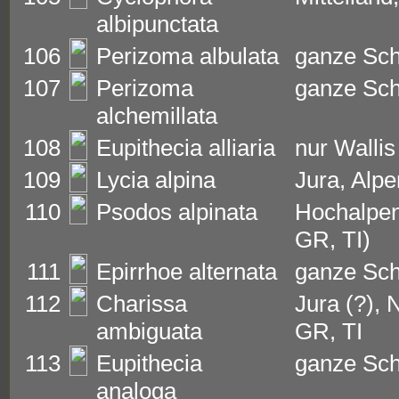
albipunctata
106
Perizoma albulata
ganze Sc
107
Perizoma
ganze Sc
alchemillata
108
Eupithecia alliaria
nur Wallis
109
Lycia alpina
Jura, Alpe
110
Psodos alpinata
Hochalpen
GR, TI)
111
Epirrhoe alternata
ganze Sc
112
Charissa
Jura (?), 
ambiguata
GR, TI
113
Eupithecia
ganze Sc
analoga