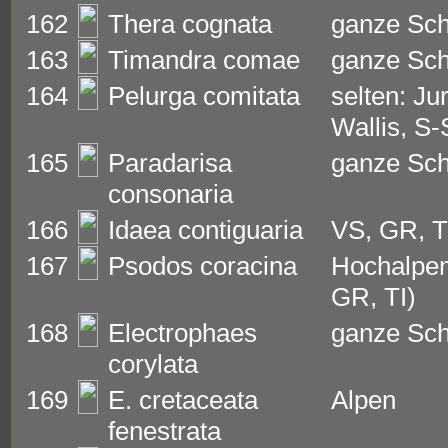
162
Thera cognata
ganze Sc
163
Timandra comae
ganze Sc
164
Pelurga comitata
selten: Jur
Wallis, S
165
Paradarisa
ganze Sc
consonaria
166
Idaea contiguaria
VS, GR, T
167
Psodos coracina
Hochalpen
GR, TI)
168
Electrophaes
ganze Sc
corylata
169
E. cretaceata
Alpen
fenestrata