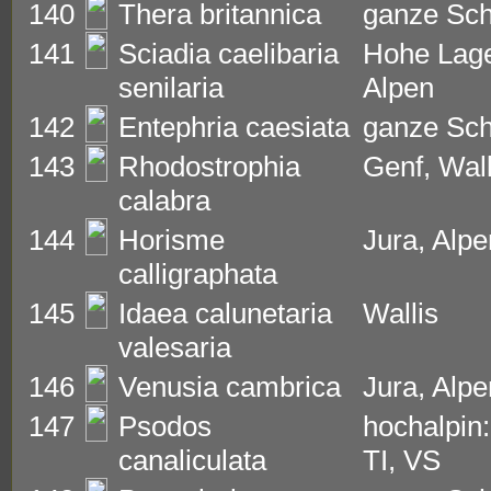
140
Thera britannica
ganze Sc
141
Sciadia caelibaria
Hohe Lage
senilaria
Alpen
142
Entephria caesiata
ganze Sc
143
Rhodostrophia
Genf, Wal
calabra
144
Horisme
Jura, Alp
calligraphata
145
Idaea calunetaria
Wallis
valesaria
146
Venusia cambrica
Jura, Alp
147
Psodos
hochalpin
canaliculata
TI, VS