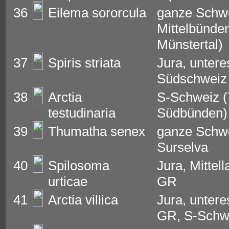
36
Eilema sororcula
ganze Schwei
Mittelbünden
Münstertal)
37
Spiris striata
Jura, untere
Südschweiz
38
Arctia
S-Schweiz (
testudinaria
Südbünden)
39
Thumatha senex
ganze Schwe
Surselva
40
Spilosoma
Jura, Mittel
urticae
GR
41
Arctia villica
Jura, untere
GR, S-Schw