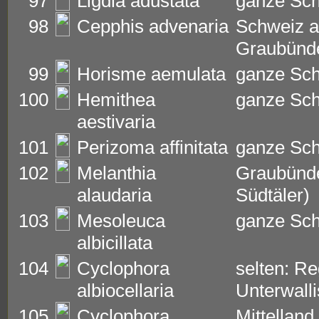
97
Ligdia adustata
ganze Sc
98
Cepphis advenaria
Schweiz a
Graubünd
99
Horisme aemulata
ganze Sc
100
Hemithea
ganze Sc
aestivaria
101
Perizoma affinitata
ganze Sc
102
Melanthia
Graubünde
alaudaria
Südtäler)
103
Mesoleuca
ganze Sc
albicillata
104
Cyclophora
selten: Re
albiocellaria
Unterwalli
105
Cyclophora
Mittelland