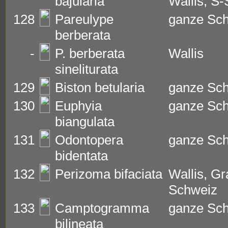
bajularia
Wallis, S
128
Pareulype
ganze Sc
berberata
-
P. berberata
Wallis
sineliturata
129
Biston betularia
ganze Sc
130
Euphyia
ganze Sc
biangulata
131
Odontopera
ganze Sc
bidentata
132
Perizoma bifaciata
Wallis, G
Schweiz
133
Camptogramma
ganze Sc
bilineata