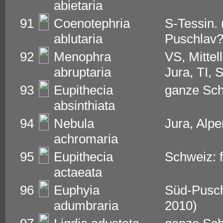
abietaria
91
Coenotephria
S-Tessin. 
ablutaria
Puschlav?
92
Menophra
VS, Mittel
abruptaria
Jura, TI,
93
Eupithecia
ganze Sc
absinthiata
94
Nebula
Jura, Alpe
achromaria
95
Eupithecia
Schweiz: f
actaeata
96
Euphyia
Süd-Pusch
adumbraria
2010)