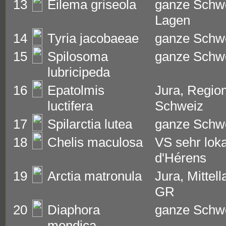
13
Eilema griseola
ganze Schwei
Lagen
14
Tyria jacobaeae
ganze Schw
15
Spilosoma
ganze Schw
lubricipeda
16
Epatolmis
Jura, Regio
luctifera
Schweiz
17
Spilarctia lutea
ganze Schw
18
Chelis maculosa
VS sehr loka
d'Hérens
19
Arctia matronula
Jura, Mittel
GR
20
Diaphora
ganze Schw
mendica