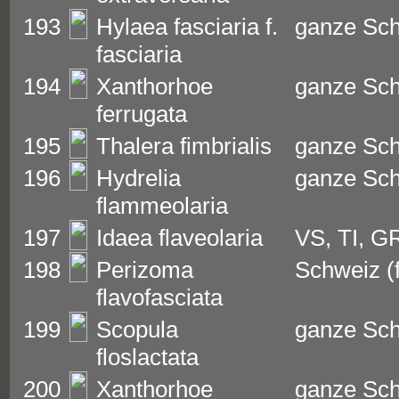
193
Hylaea fasciaria f.
ganze Sc
fasciaria
194
Xanthorhoe
ganze Sc
ferrugata
195
Thalera fimbrialis
ganze Sc
196
Hydrelia
ganze Sc
flammeolaria
197
Idaea flaveolaria
VS, TI, G
198
Perizoma
Schweiz (f
flavofasciata
199
Scopula
ganze Sc
floslactata
200
Xanthorhoe
ganze Sc