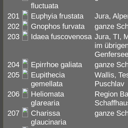
fluctuata
201
Euphyia frustata
Jura, Alp
202
Gnophos furvata
ganze Sc
203
Idaea fuscovenosa
Jura, TI, M
im übrige
Genfersee
204
Epirrhoe galiata
ganze Sc
205
Eupithecia
Wallis, Te
gemellata
Puschlav
206
Heliomata
Region Ba
glarearia
Schaffhau
207
Charissa
ganze Sc
glaucinaria